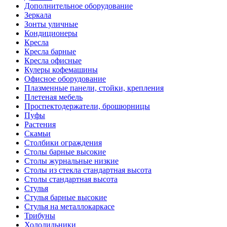
Дополнительное оборудование
Зеркала
Зонты уличные
Кондиционеры
Кресла
Кресла барные
Кресла офисные
Кулеры кофемашины
Офисное оборудование
Плазменные панели, стойки, крепления
Плетеная мебель
Проспектодержатели, брошюрницы
Пуфы
Растения
Скамьи
Столбики ограждения
Столы барные высокие
Столы журнальные низкие
Столы из стекла стандартная высота
Столы стандартная высота
Стулья
Стулья барные высокие
Стулья на металлокаркасе
Трибуны
Холодильники