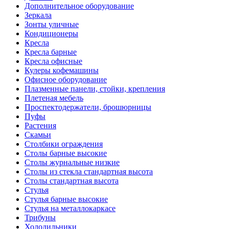
Дополнительное оборудование
Зеркала
Зонты уличные
Кондиционеры
Кресла
Кресла барные
Кресла офисные
Кулеры кофемашины
Офисное оборудование
Плазменные панели, стойки, крепления
Плетеная мебель
Проспектодержатели, брошюрницы
Пуфы
Растения
Скамьи
Столбики ограждения
Столы барные высокие
Столы журнальные низкие
Столы из стекла стандартная высота
Столы стандартная высота
Стулья
Стулья барные высокие
Стулья на металлокаркасе
Трибуны
Холодильники