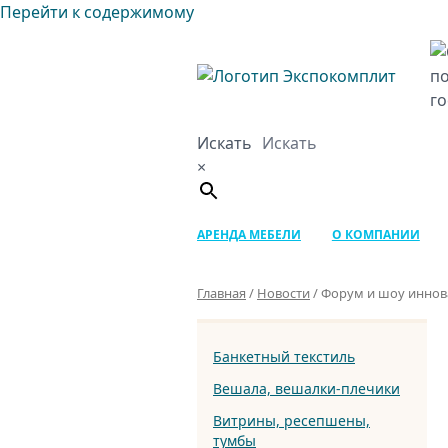
Перейти к содержимому
Искать
×
АРЕНДА МЕБЕЛИ
О КОМПАНИИ
Главная
/
Новости
/
Форум и шоу иннов
Банкетный текстиль
Вешала, вешалки-плечики
Витрины, ресепшены,
тумбы